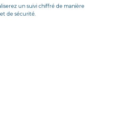
liserez un suivi chiffré de manière
et de sécurité.
isé dans le domaine de
adapter rapidement et vous avez