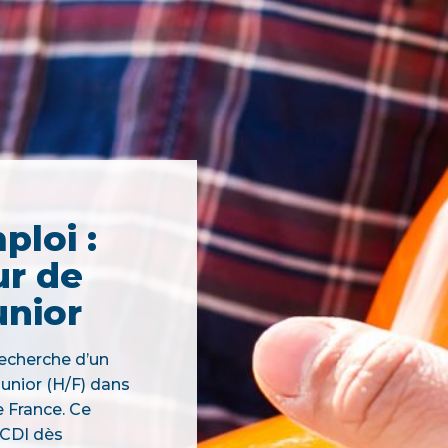
ploi :
r de
unior
echerche d’un
unior (H/F) dans
e France. Ce
 CDI dès