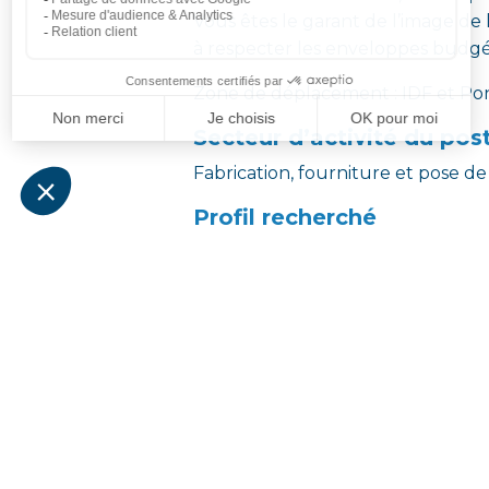
Vous êtes le garant de l’image de l
à respecter les enveloppes budgét
Zone de déplacement : IDF et Po
Secteur d’activité du pos
Fabrication, fourniture et pose 
Profil recherché
Nous recherchons un titulaire d’u
Si vous êtes à la recherche de vo
l’Assainissement, alors vous êtes p
Les + : vous êtes doté de bonnes 
un bon sens de la communication
SOTERKENOS vous accompagnera 
Compétences attendues
LANGUES