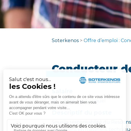
Soterkenos
>
Offre d’emploi : Co
Conducteur d
Salaire
30 – 35 k€ brut annuel
Descriptif du poste
Sous la responsabilité du Respons
les besoins en matériels, techniqu