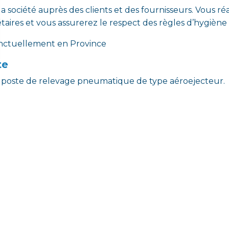
a société auprès des clients et des fournisseurs. Vous réa
aires et vous assurerez le respect des règles d’hygiène 
nctuellement en Province
te
de poste de relevage pneumatique de type aéroejecteur.
n Bac+2 dans la conduite de travaux.
tre premier emploi et que vous êtes passionné et spécial
rêt à intégrer notre société.
capacités d’écoute et d’apprentissage, vous savez vous 
.
dans votre progression.